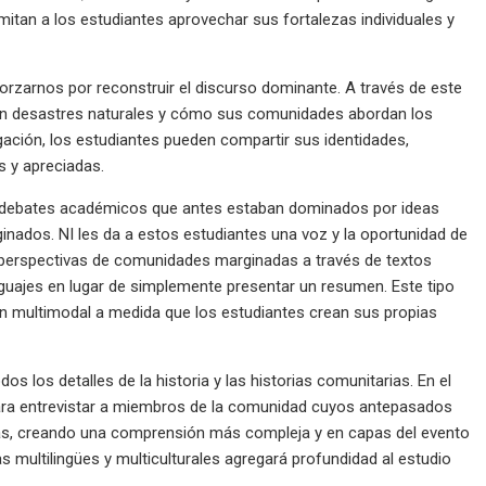
mitan a los estudiantes aprovechar sus fortalezas individuales y
forzarnos por reconstruir el discurso dominante. A través de este
 con desastres naturales y cómo sus comunidades abordan los
agación, los estudiantes pueden compartir sus identidades,
s y apreciadas.
en debates académicos que antes estaban dominados por ideas
nados. NI les da a estos estudiantes una voz y la oportunidad de
 perspectivas de comunidades marginadas a través de textos
nguajes en lugar de simplemente presentar un resumen. Este tipo
ón multimodal a medida que los estudiantes crean sus propias
 los detalles de la historia y las historias comunitarias. En el
para entrevistar a miembros de la comunidad cuyos antepasados ​​
ás, creando una comprensión más compleja y en capas del evento
s multilingües y multiculturales agregará profundidad al estudio