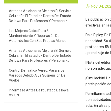
Nov 04, 20
Antenas Adicionales Mejoran El Servicio
Celular En El Estadio • Dentro Del Estado
La publicación 
De Iowa Para Profesores Y Personal •
efectivas en la
Universidad Estatal De Iowa
Los Mejores Gatos Para El
Dale Ripley, Ph
Mantenimiento Y Reparación De
Automóviles Con Sus Propias Manos
necesidad. Su ú
profesores 58 f
Antenas Adicionales Mejoran El Servicio
aprendizaje de 
Celular En El Estadio • Dentro Del Estado
De Iowa Para Profesores Y Personal •
[Nota del edito
Universidad Estatal De Iowa
no son adecuado
Control De Tráfico Aéreo: Pasajeros
Varados Debido A La Suspensión De
¡Simulación! He 
Vuelos
participación d
Infórmese Antes De Ir: Estado De Iowa
Permítanme acla
Vs. UNI
son actividades
aula. En otras 