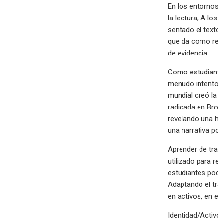
En los entorno
la lectura; A lo
sentado el text
que da como res
de evidencia.
Como estudiante
menudo intento
mundial creó la
radicada en Br
revelando una h
una narrativa p
Aprender de tra
utilizado para r
estudiantes pod
Adaptando el tr
en activos, en 
Identidad/Activ