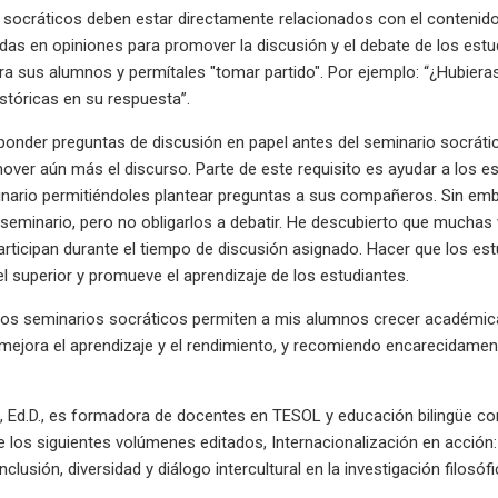
socráticos deben estar directamente relacionados con el contenido
as en opiniones para promover la discusión y el debate de los estud
ra sus alumnos y permítales "tomar partido". Por ejemplo: “¿Hubiera
istóricas en su respuesta”.
nder preguntas de discusión en papel antes del seminario socrático,
ver aún más el discurso. Parte de este requisito es ayudar a los 
nario permitiéndoles plantear preguntas a sus compañeros. Sin embar
l seminario, pero no obligarlos a debatir. He descubierto que mucha
participan durante el tiempo de discusión asignado. Hacer que los e
el superior y promueve el aprendizaje de los estudiantes.
os seminarios socráticos permiten a mis alumnos crecer académica 
mejora el aprendizaje y el rendimiento, y recomiendo encarecidamen
, Ed.D., es formadora de docentes en TESOL y educación bilingüe co
 los siguientes volúmenes editados, Internacionalización en acción: 
nclusión, diversidad y diálogo intercultural en la investigación filosóf