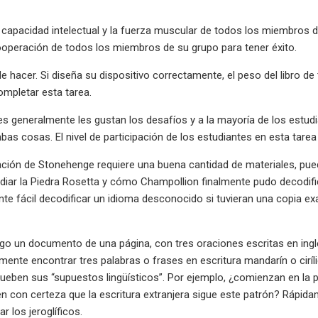
a capacidad intelectual y la fuerza muscular de todos los miembros d
ooperación de todos los miembros de su grupo para tener éxito.
de hacer. Si diseña su dispositivo correctamente, el peso del libro de
mpletar esta tarea.
es generalmente les gustan los desafíos y a la mayoría de los estud
as cosas. El nivel de participación de los estudiantes en esta tarea
lación de Stonehenge requiere una buena cantidad de materiales, p
udiar la Piedra Rosetta y cómo Champollion finalmente pudo decodifica
nte fácil decodificar un idioma desconocido si tuvieran una copia ex
go un documento de una página, con tres oraciones escritas en inglés
ente encontrar tres palabras o frases en escritura mandarín o cirílic
eben sus “supuestos lingüísticos”. Por ejemplo, ¿comienzan en la pa
n con certeza que la escritura extranjera sigue este patrón? Rápid
r los jeroglíficos.