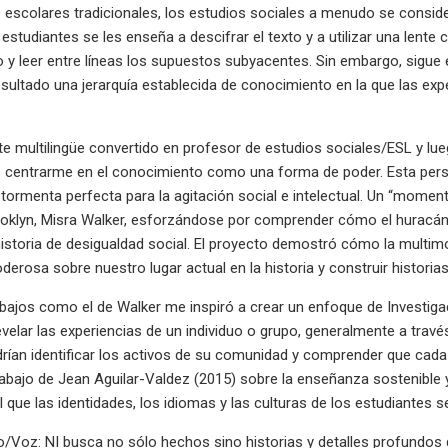
s escolares tradicionales, los estudios sociales a menudo se cons
s estudiantes se les enseña a descifrar el texto y a utilizar una lente c
o y leer entre líneas los supuestos subyacentes. Sin embargo, sigue e
ultado una jerarquía establecida de conocimiento en la que las exp
 multilingüe convertido en profesor de estudios sociales/ESL y lu
 centrarme en el conocimiento como una forma de poder. Esta per
 tormenta perfecta para la agitación social e intelectual. Un “momen
ooklyn, Misra Walker, esforzándose por comprender cómo el huracán
istoria de desigualdad social. El proyecto demostró cómo la multimod
oderosa sobre nuestro lugar actual en la historia y construir historia
bajos como el de Walker me inspiró a crear un enfoque de Investigac
evelar las experiencias de un individuo o grupo, generalmente a travé
rían identificar los activos de su comunidad y comprender que cada 
abajo de Jean Aguilar-Valdez (2015) sobre la enseñanza sostenible y
el que las identidades, los idiomas y las culturas de los estudiantes
o/Voz: NI busca no sólo hechos sino historias y detalles profundos d