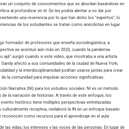
ideran un conjunto de conocimientos que se abordan basándose en
rítica al profundizar en él. Se les podría alentar a no dar por
xistiendo una reverencia por lo que han dicho los “expertos”, lo
eriencias de los estudiantes se tratan como anécdotas en lugar
ego formador de profesores que enseña sociolingüística, a
spectiva se acentuó aún más en 2020, cuando la pandemia
to ajá” surgió cuando vi este video, que mostraba a una artista
 Sandy afectó a sus comunidades de la ciudad de Nueva York,
alidad y la interdisciplinariedad podrían usarse juntas para crear
s de la comunidad para impulsar acciones significativas.
ión Narrativa (NI) para los estudios sociales. NI es un método
s de la narración de historias. A través de este enfoque, los
evento histórico tiene múltiples perspectivas entrelazadas.
 culturalmente receptiva, reelaboré la IN en un enfoque basado
 se reconocen como recursos para el aprendizaje en el aula:
e las vidas, los intereses y las voces de las personas. En lugar de