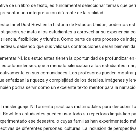
ativa de un libro de texto, es fundamental seleccionar temas que per
presentar una interpretación diferente de la realidad.
 estudiar el Dust Bowl en la historia de Estados Unidos, podemos es
stigación, se insta a los estudiantes a aprovechar su experiencia
siliencia, flexibilidad y triunfos. Como parte de este proceso de ind
pectivas, sabiendo que sus valiosas contribuciones serán bienvenida
lementar NI, los estudiantes tienen la oportunidad de profundizar 
 estadounidenses, que a menudo silenciaban a los estudiantes margi
nificativamente en sus comunidades. Los profesores pueden mostrar
e enfatizan la riqueza y complejidad de los detalles, imágenes y le
mbién podría servir como un excelente texto mentor para la narraci
Translenguaje: NI fomenta prácticas multimodales para descubrir todos
t Bowl, los estudiantes pueden usar todo su repertorio lingüístico 
experimentado ese desastre, o cuyas familias han experimentado m
ectivas de diferentes personas. culturas. La inclusión de perspectiva