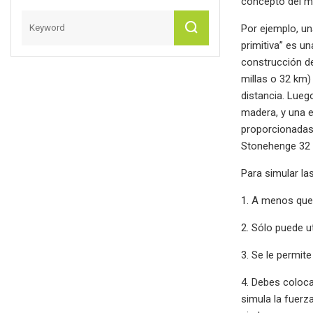
concepto del mu
Por ejemplo, un
primitiva” es 
construcción de
millas o 32 km)
distancia. Lueg
madera, y una e
proporcionadas 
Stonehenge 32 k
Para simular la
1. A menos que s
2. Sólo puede u
3. Se le permite
4. Debes colocar
simula la fuer