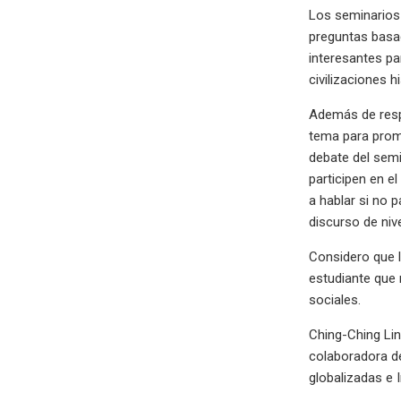
Los seminarios 
preguntas basad
interesantes pa
civilizaciones h
Además de respo
tema para promo
debate del semi
participen en e
a hablar si no 
discurso de niv
Considero que l
estudiante que 
sociales.
Ching-Ching Lin
colaboradora de
globalizadas e I