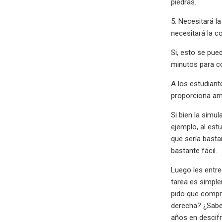
piedras.
5. Necesitará l
necesitará la c
Si, esto se pue
minutos para co
A los estudiant
proporciona amb
Si bien la simu
ejemplo, al est
que sería basta
bastante fácil.
Luego les entre
tarea es simplem
pido que compru
derecha? ¿Sabe
años en descifra