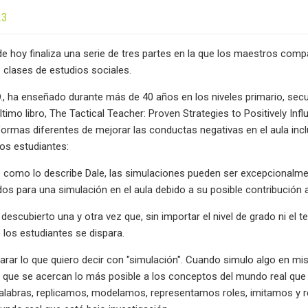
23
de hoy finaliza una serie de tres partes en la que los maestros comp
s clases de estudios sociales.
.D., ha enseñado durante más de 40 años en los niveles primario, sec
ltimo libro, The Tactical Teacher: Proven Strategies to Positively I
ormas diferentes de mejorar las conductas negativas en el aula inc
los estudiantes:
r: como lo describe Dale, las simulaciones pueden ser excepcionalm
s para una simulación en el aula debido a su posible contribución a
descubierto una y otra vez que, sin importar el nivel de grado ni el t
e los estudiantes se dispara.
rar lo que quiero decir con "simulación". Cuando simulo algo en mis
 que se acercan lo más posible a los conceptos del mundo real que 
palabras, replicamos, modelamos, representamos roles, imitamos y r