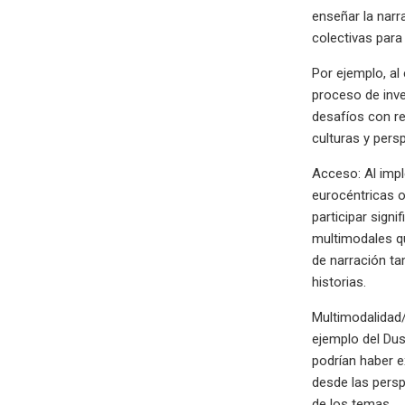
enseñar la narr
colectivas para 
Por ejemplo, al
proceso de inve
desafíos con re
culturas y pers
Acceso: Al imp
eurocéntricas o
participar sig
multimodales qu
de narración ta
historias.
Multimodalidad/
ejemplo del Dus
podrían haber 
desde las persp
de los temas.