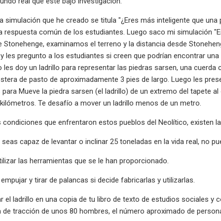
ndo real que esté bajo investigación.
a simulación que he creado se titula "¿Eres más inteligente que una
una respuesta común de los estudiantes. Luego saco mi simulación "
 Stonehenge, examinamos el terreno y la distancia desde Stoneheng
 y les pregunto a los estudiantes si creen que podrían encontrar un
o les doy un ladrillo para representar las piedras sarsen, una cuerd
stera de pasto de aproximadamente 3 pies de largo. Luego les prese
para Mueve la piedra sarsen (el ladrillo) de un extremo del tapete al
ilómetros. Te desafío a mover un ladrillo menos de un metro.
s condiciones que enfrentaron estos pueblos del Neolítico, existen la
eas capaz de levantar o inclinar 25 toneladas en la vida real, no pued
tilizar las herramientas que se le han proporcionado.
 empujar y tirar de palancas si decide fabricarlas y utilizarlas.
 el ladrillo en una copia de tu libro de texto de estudios sociales y col
za de tracción de unos 80 hombres, el número aproximado de persona