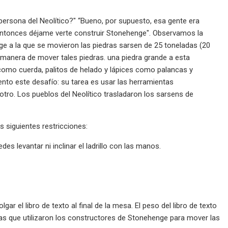
 persona del Neolítico?" “Bueno, por supuesto, esa gente era
Entonces déjame verte construir Stonehenge". Observamos la
e a la que se movieron las piedras sarsen de 25 toneladas (20
a manera de mover tales piedras. una piedra grande a esta
a como cuerda, palitos de helado y lápices como palancas y
nto este desafío: su tarea es usar las herramientas
 otro. Los pueblos del Neolítico trasladaron los sarsens de
s siguientes restricciones:
es levantar ni inclinar el ladrillo con las manos.
gar el libro de texto al final de la mesa. El peso del libro de texto
s que utilizaron los constructores de Stonehenge para mover las