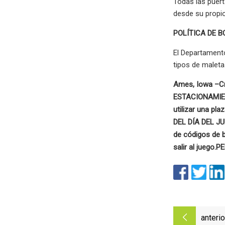
Todas las puert
desde su propio
POLÍTICA DE B
El Departamento
tipos de maleta
Ames, Iowa –
C
ESTACIONAMI
utilizar una pl
DEL DÍA DEL J
de códigos de b
salir al juego.
PE
anterio