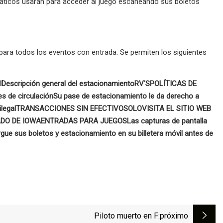
anáticos usarán para acceder al juego escaneando sus boletos
 para todos los eventos con entrada. Se permiten los siguientes
l
Descripción general del estacionamiento
RV'S
POLÍTICAS DE
es de circulación
Su pase de estacionamiento le da derecho a
legal
TRANSACCIONES SIN EFECTIVO
SOLO
VISITA EL SITIO WEB
ADO DE IOWA
ENTRADAS PARA JUEGOS
Las capturas de pantalla
argue sus boletos y estacionamiento en su billetera móvil antes de
Piloto muerto en F
:próximo