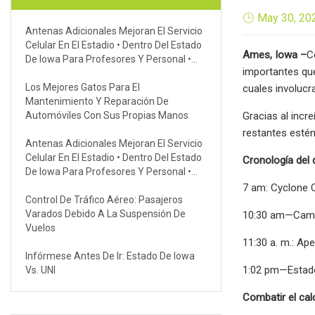
May 30, 20
Antenas Adicionales Mejoran El Servicio
Celular En El Estadio • Dentro Del Estado
Ames, Iowa –
C
De Iowa Para Profesores Y Personal •
importantes que
Universidad Estatal De Iowa
Los Mejores Gatos Para El
cuales involucr
Mantenimiento Y Reparación De
Automóviles Con Sus Propias Manos
Gracias al incr
restantes estén
Antenas Adicionales Mejoran El Servicio
Celular En El Estadio • Dentro Del Estado
Cronología del d
De Iowa Para Profesores Y Personal •
Universidad Estatal De Iowa
7 am: Cyclone C
Control De Tráfico Aéreo: Pasajeros
Varados Debido A La Suspensión De
10:30 am—Camin
Vuelos
11:30 a. m.: Ape
Infórmese Antes De Ir: Estado De Iowa
1:02 pm—Estado
Vs. UNI
Combatir el cal