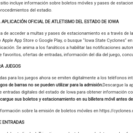
El sitio incluye información sobre boletos móviles y pases de estac
procedimientos del estadio.
 APLICACIÓN OFICIAL DE ATLETISMO DEL ESTADO DE IOWA
 de acceder a multas y pases de estacionamiento es a través de la 
te Apple App Store o Google Play, o busque "Iowa State Cyclones" en l
licación. Se anima a los fanáticos a habilitar las notificaciones au
 favoritos, ofertas de entradas, información del día del juego, con
RA JUEGOS
das para los juegos ahora se emiten digitalmente a los teléfonos int
igos de barras no se pueden utilizar para la admisión.
Descargue la apl
e entradas digitales del estado de Iowa para obtener información c
 cargue sus boletos y estacionamiento en su billetera móvil antes de s
formación sobre la emisión de boletos móviles en https://cyclones
E ENTRADAS