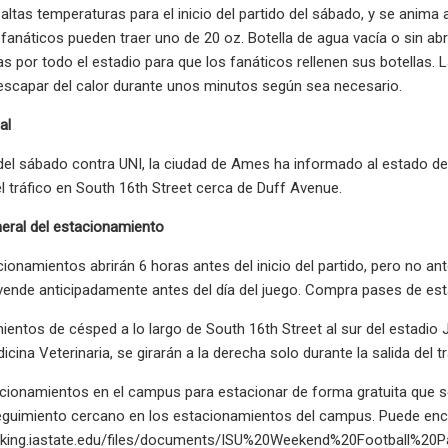
altas temperaturas para el inicio del partido del sábado, y se anim
 fanáticos pueden traer uno de 20 oz. Botella de agua vacía o sin abr
as por todo el estadio para que los fanáticos rellenen sus botellas. L
 escapar del calor durante unos minutos según sea necesario.
al
 del sábado contra UNI, la ciudad de Ames ha informado al estado d
el tráfico en South 16th Street cerca de Duff Avenue.
eral del estacionamiento
ionamientos abrirán 6 horas antes del inicio del partido, pero no an
 vende anticipadamente antes del día del juego. Compra pases de es
entos de césped a lo largo de South 16th Street al sur del estadio 
cina Veterinaria, se girarán a la derecha solo durante la salida del t
cionamientos en el campus para estacionar de forma gratuita que se
seguimiento cercano en los estacionamientos del campus. Puede enc
rking.iastate.edu/files/documents/ISU%20Weekend%20Football%20