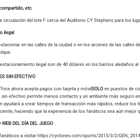
 compartido, etc.
l de circulación del lote F cerca del Auditorio CY Stephens para los l
 ilegal
stacionar en las calles de la ciudad o en los arcenes de las calles 
olque.
estacionamiento ilegal son de 40 dólares en los barrios aledaños al
S SIN EFECTIVO
 Trice ahora acepta pagos con tarjeta y móvil
SOLO
en puestos de com
 sin efectivo permite menos contacto y un ambiente más seguro ent
n ayudará a crear tiempos de transacción más rápidos, reducir los 
iente, haciendo que la experiencia de los fanáticos sea aún mejor 
IO WEB DEL DÍA DEL JUEGO
 fanáticos a visitar https://cyclones.com/sports/2015/3/2/GEN_201