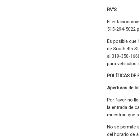
RV'S
El estacionamie
515-294-5022 pa
Es posible que 
de South 4th St
al 319-350-1668
para vehículos 
POLÍTICAS DE
Aperturas de lo
Por favor no ll
la entrada de c
muestran que só
No se permite s
del horario de 