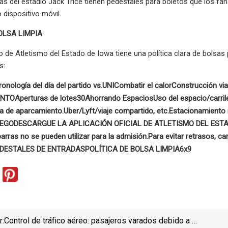
as del estadio Jack Trice tienen pedestales para boletos que los f
 dispositivo móvil.
OLSA LIMPIA
 de Atletismo del Estado de Iowa tiene una política clara de bolsas
s:
ronología del día del partido vs.UNI
Combatir el calor
Construcción via
ENTO
Aperturas de lotes
30
Ahorrando Espacios
Uso del espacio/carril
aza de aparcamiento.
Uber/Lyft/viaje compartido, etc.
Estacionamiento i
UEGO
DESCARGUE LA APLICACIÓN OFICIAL DE ATLETISMO DEL EST
arras no se pueden utilizar para la admisión.
Para evitar retrasos, c
DESTALES DE ENTRADAS
POLÍTICA DE BOLSA LIMPIA
6x9
r:
Control de tráfico aéreo: pasajeros varados debido a la