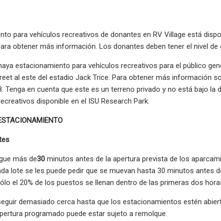
nto para vehículos recreativos de donantes en RV Village está disp
ra obtener más información. Los donantes deben tener el nivel de d
haya estacionamiento para vehículos recreativos para el público gene
reet al este del estadio Jack Trice. Para obtener más información s
. Tenga en cuenta que este es un terreno privado y no está bajo la
recreativos disponible en el ISU Research Park.
 ESTACIONAMIENTO
tes
egue más de
30
minutos antes de la apertura prevista de los aparca
ada lote se les puede pedir que se muevan hasta 30 minutos antes d
lo el 20% de los puestos se llenan dentro de las primeras dos horas
eguir demasiado cerca hasta que los estacionamientos estén abiert
apertura programado puede estar sujeto a remolque.