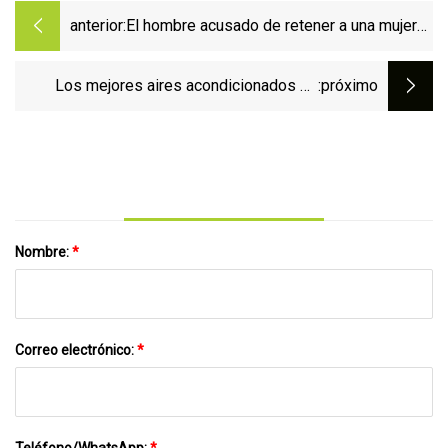
anterior:
El hombre acusado de retener a una mujer
secuestrada en un garaje de Oregón intentó
escapar de su celda, dicen las autoridades
Los mejores aires acondicionados de
:próximo
garaje de 2023
Nombre:
*
Correo electrónico:
*
Teléfono/WhatsApp:
*