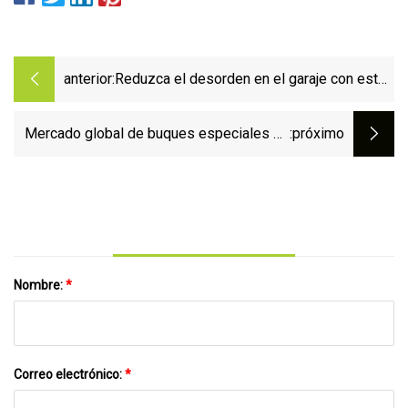
anterior:
Reduzca el desorden en el garaje con este
organizador de herramientas, ahora con un
45 % de descuento
Mercado global de buques especiales de
:próximo
barcazas grúa 2023: crecimiento de la
industria, análisis competitivo,
perspectivas futuras y pronóstico para
2030
Nombre:
*
Correo electrónico:
*