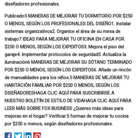
diseñadores profesionales
.
Publicado
5 MANERAS DE MEJORAR TU DORMITORIO POR $250
O MENOS, SEGÚN LOS PROFESIONALES DEL DISEÑO
1. Instalar
sistemas organizativos
2. Organice el área de su mesa de
trabajo
7 IDEAS PARA MEJORAR TU OFICINA EN CASA POR
$250 O MENOS, SEGÚN LOS EXPERTOS
3. Mejora el piso del
garaje
4. Implementar protocolos de seguridad
5. Actualiza la
iluminación
6 MANERAS DE MEJORAR SU SÓTANO TERMINADO
POR $250 O MENOS, SEGÚN LOS EXPERTOS
6. Añade un rincón
de manualidades para los niños.
5 MANERAS DE MEJORAR TU
HABITACIÓN FAMILIAR POR $250 O MENOS, SEGÚN LOS
DISEÑADORES
HAGA CLIC AQUÍ PARA SUSCRIBIRSE A
NUESTRO BOLETÍN DE ESTILO DE VIDA
HAGA CLIC AQUÍ PARA
LEER MÁS SOBRE FOX BUSINESS
¿Quieres más ideas para
mejoras en el hogar? Verificar:
5 formas de mejorar tu cocina
por $250 o menos, según diseñadores profesionales
.