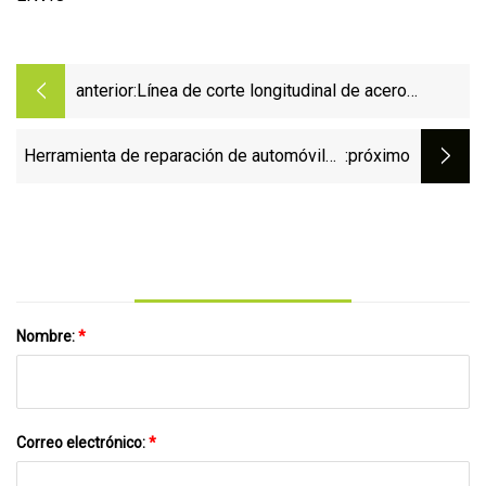
anterior:
Línea de corte longitudinal de acero
galvanizado laminado en frío/caliente para
láminas en bobina
Herramienta de reparación de automóviles
:próximo
Gato hidráulico de botella sin seguridad 2
toneladas
Nombre:
*
Correo electrónico:
*