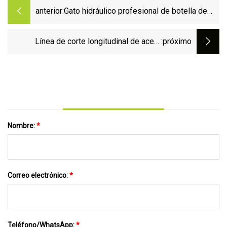
anterior:
Gato hidráulico profesional de botella de
aire Tomac Gato hidráulico de 20 toneladas
Línea de corte longitudinal de acero
:próximo
galvanizado laminado en frío/caliente para
láminas en bobina
Nombre:
*
Correo electrónico:
*
Teléfono/WhatsApp:
*