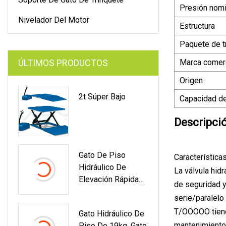
Presión nomi
Nivelador Del Motor
Estructura
Paquete de t
ÚLTIMOS PRODUCTOS
Marca comerc
Origen
2t Súper Bajo
Capacidad de
Descripci
Gato De Piso
Característica
Hidráulico De
La válvula hid
Elevación Rápida
de seguridad y 
De Alta Calidad De
serie/paralelo
2 Toneladas Para
T/OOOOO tiene 
Gato Hidráulico De
Coche Gato De
mantenimiento.
Piso De 19kg, Gato