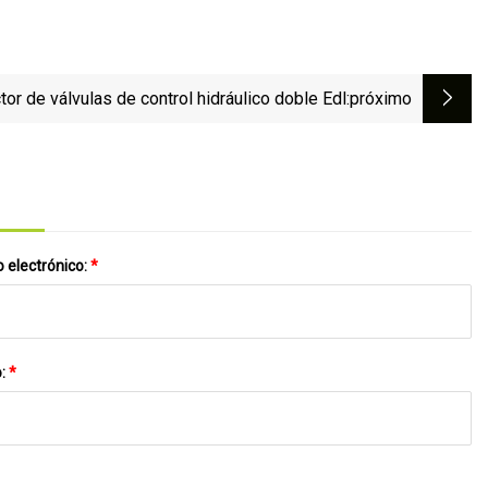
or de válvulas de control hidráulico doble Edl
:próximo
 electrónico:
*
o:
*