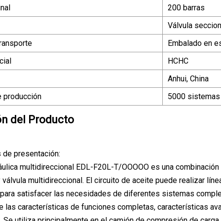
nal
200 barras
Válvula seccion
ransporte
Embalado en es
ial
HCHC
Anhui, China
 producción
5000 sistemas
ón del Producto
s de presentación:
ráulica multidireccional EDL-F20L-T/OOOOO es una combinación de
válvula multidireccional. El circuito de aceite puede realizar lí
 para satisfacer las necesidades de diferentes sistemas complej
las características de funciones completas, características avan
 Se utiliza principalmente en el camión de compresión de carga 