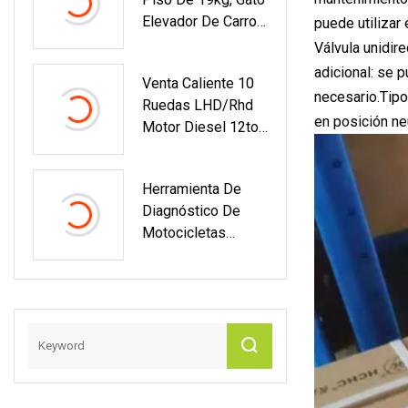
Coche Promocional
Elevador De Carro
puede utilizar
De 2 Toneladas
Automotriz De 3
Válvula unidire
Toneladas,
adicional: se 
Venta Caliente 10
Herramienta De
necesario.Tipo
Ruedas LHD/Rhd
Gato De Reparación
en posición neut
Motor Diesel 12ton
Para Garaje Y Taller,
Grúa De Brazo
A La Venta
Recto Montada
Herramienta De
Sobre Camión Para
Diagnóstico De
La Construcción
Motocicletas
Con La Famosa
Obdstar Iscan Para
Grúa
BMW