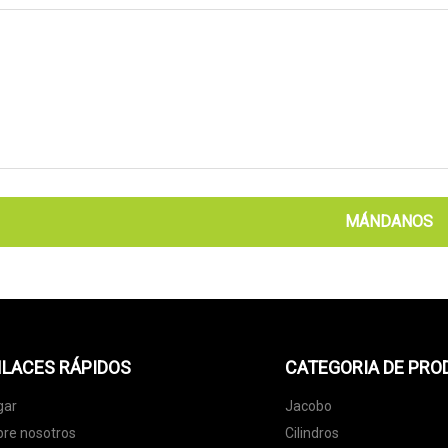
MÁNDANOS
LACES RÁPIDOS
CATEGORIA DE PR
gar
Jacobo
re nosotros
Cilindros