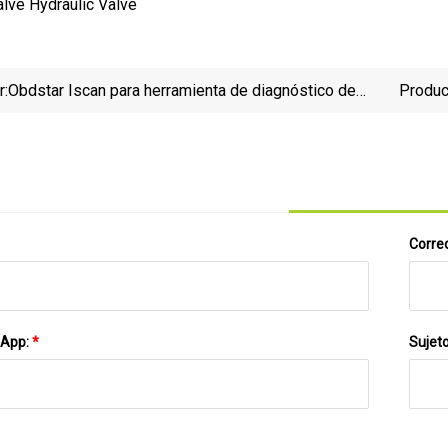
r:
Obdstar Iscan para herramienta de diagnóstico de
Product
motocicleta Triumph compatible con programación
IMMO
Correo
sApp:
*
Sujet