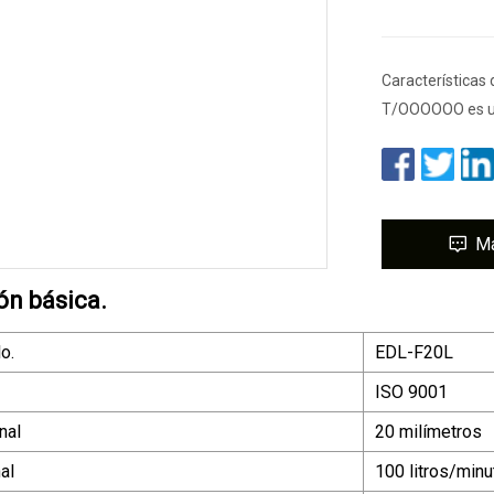
Características 
T/OOOOOO es un
M
ón básica.
o.
EDL-F20L
ISO 9001
nal
20 milímetros
al
100 litros/minu