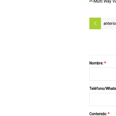
anterio
Nombre:
*
Teléfono/What
Contenido:
*