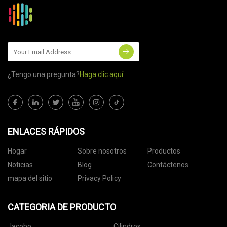
¿Tengo una pregunta?
Haga clic aquí
ENLACES RÁPIDOS
Hogar
Sobre nosotros
Productos
Noticias
Blog
Contáctenos
mapa del sitio
Privacy Policy
CATEGORIA DE PRODUCTO
Jacobo
Cilindros