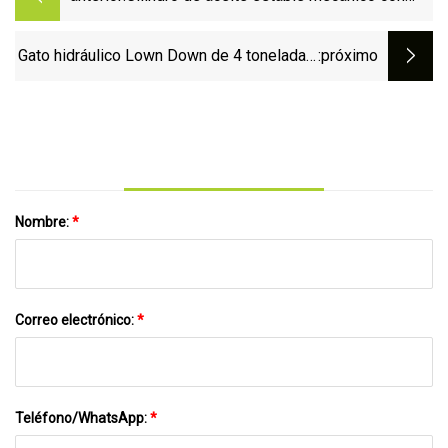
estructura simple
Gato hidráulico Lown Down de 4 toneladas,
:próximo
sistema de bomba doble, gato para coche
con válvula de sobrecarga de seguridad
(38400904C)
Nombre:
*
Correo electrónico:
*
Teléfono/WhatsApp:
*