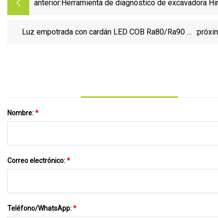
anterior:
Herramienta de diagnóstico de excavadora Hi
Kobelco para herramientas de diagnóstico de
de comunicación Hino 09993
Luz empotrada con cardán LED COB Ra80/Ra90 de
:próxi
20W
Nombre:
*
Correo electrónico:
*
Teléfono/WhatsApp:
*