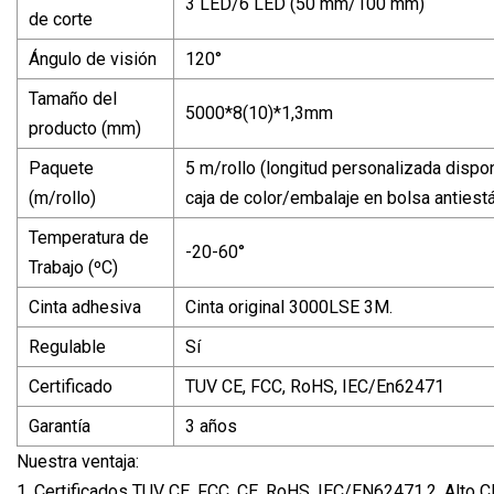
3 LED/6 LED (50 mm/100 mm)
de corte
Ángulo de visión
120°
Tamaño del
5000*8(10)*1,3mm
producto (mm)
Paquete
5 m/rollo (longitud personalizada dispon
(m/rollo)
caja de color/embalaje en bolsa antiestá
Temperatura de
-20-60°
Trabajo (ºC)
Cinta adhesiva
Cinta original 3000LSE 3M.
Regulable
Sí
Certificado
TUV CE, FCC, RoHS, IEC/En62471
Garantía
3 años
Nuestra ventaja:
1. Certificados TUV CE, FCC, CE, RoHS, IEC/EN62471.2. Alto C