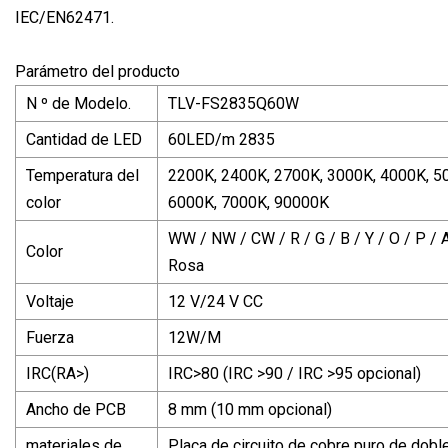
IEC/EN62471.
Parámetro del producto
N º de Modelo.
TLV-FS2835Q60W
Cantidad de LED
60LED/m 2835
Temperatura del
2200K, 2400K, 2700K, 3000K, 4000K, 5
color
6000K, 7000K, 90000K
WW / NW / CW / R / G / B / Y / O / P / A
Color
Rosa
Voltaje
12 V/24 V CC
Fuerza
12W/M
IRC(RA>)
IRC>80 (IRC >90 / IRC >95 opcional)
Ancho de PCB
8 mm (10 mm opcional)
materiales de
Placa de circuito de cobre puro de dobl