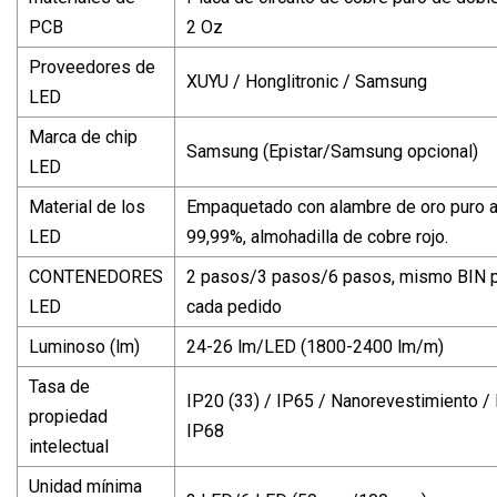
PCB
2 Oz
Proveedores de
XUYU / Honglitronic / Samsung
LED
Marca de chip
Samsung (Epistar/Samsung opcional)
LED
Material de los
Empaquetado con alambre de oro puro a
LED
99,99%, almohadilla de cobre rojo.
CONTENEDORES
2 pasos/3 pasos/6 pasos, mismo BIN 
LED
cada pedido
Luminoso (lm)
24-26 lm/LED (1800-2400 lm/m)
Tasa de
IP20 (33) / IP65 / Nanorevestimiento / 
propiedad
IP68
intelectual
Unidad mínima