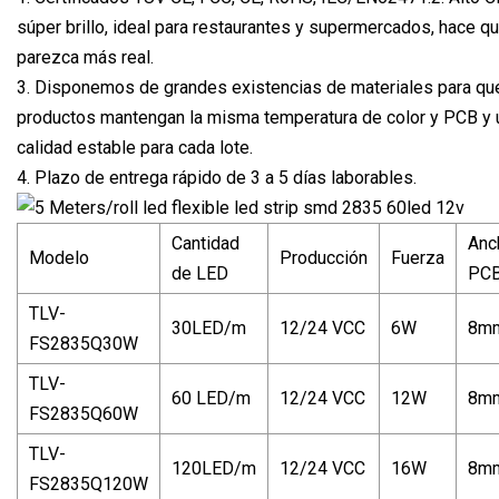
súper brillo, ideal para restaurantes y supermercados, hace q
parezca más real.
3. Disponemos de grandes existencias de materiales para qu
productos mantengan la misma temperatura de color y PCB y 
calidad estable para cada lote.
4. Plazo de entrega rápido de 3 a 5 días laborables.
Cantidad
Anc
Modelo
Producción
Fuerza
de LED
PC
TLV-
30LED/m
12/24 VCC
6W
8m
FS2835Q30W
TLV-
60 LED/m
12/24 VCC
12W
8m
FS2835Q60W
TLV-
120LED/m
12/24 VCC
16W
8m
FS2835Q120W