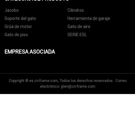
Jacobo
Cilindros
Soporte del gato
Herramienta de garaje
Grúa de motor
Gato de aire
Gato de piso
SERIE ESL
EMPRESA ASOCIADA
Copyright © es.cn-frame.com, Todos los derechos reservados. Correo
electrónico:
glen@cn-frame.com