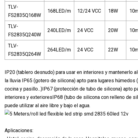
TLV-
168LED/m
12/24 VCC
18W
10
FS2835Q168W
TLV-
240LED/m
24 VCC
20W
10
FS2835Q240W
TLV-
264LED/m
24 VCC
22W
10
FS2835Q264W
IP20 (tablero desnudo) para usar en interiores y mantenerlo a
la lluvia IP65 (gotero de silicona) apto para lugares húmedos 
cocina y pasillo...)IP67 (protección de tubo de silicona) apto p
interiores y exterioresIP68 (tubo de silicona con relleno de si
puede utilizar al aire libre y bajo el agua.
Aplicaciones: