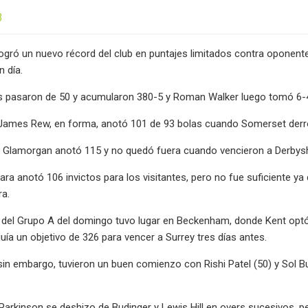
3
logró un nuevo récord del club en puntajes limitados contra oponent
n día.
s pasaron de 50 y acumularon 380-5 y Roman Walker luego tomó 6-4
, James Rew, en forma, anotó 101 de 93 bolas cuando Somerset derr
e Glamorgan anotó 115 y no quedó fuera cuando vencieron a Derbysh
ra anotó 106 invictos para los visitantes, pero no fue suficiente y
ra.
o del Grupo A del domingo tuvo lugar en Beckenham, donde Kent optó p
guía un objetivo de 326 para vencer a Surrey tres días antes.
 sin embargo, tuvieron un buen comienzo con Rishi Patel (50) y Sol B
 Parkinson se deshizo de Budinger y Lewis Hill en overs sucesivos,