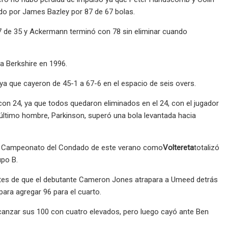
do por James Bazley por 87 de 67 bolas.
7 de 35 y Ackermann terminó con 78 sin eliminar cuando
ra Berkshire en 1996.
ya que cayeron de 45-1 a 67-6 en el espacio de seis overs.
con 24, ya que todos quedaron eliminados en el 24, con el jugador
 último hombre, Parkinson, superó una bola levantada hacia
 el Campeonato del Condado de este verano como
Voltereta
totalizó
upo B.
ntes de que el debutante Cameron Jones atrapara a Umeed detrás
para agregar 96 para el cuarto.
canzar sus 100 con cuatro elevados, pero luego cayó ante Ben