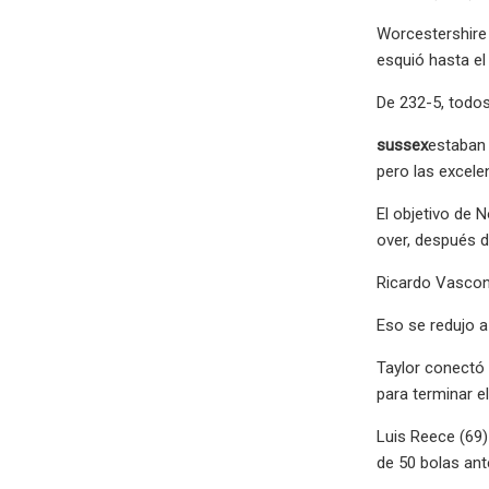
Worcestershire 
esquió hasta e
De 232-5, todos
sussex
estaban 
pero las excele
El objetivo de 
over, después d
Ricardo Vascon
Eso se redujo a
Taylor conectó 
para terminar el
Luis Reece (69)
de 50 bolas ant