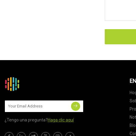
EN
Ho
Sob
Pr
Not
¿Tengo una pregunta?
Haga clic aquí
Blo
Co