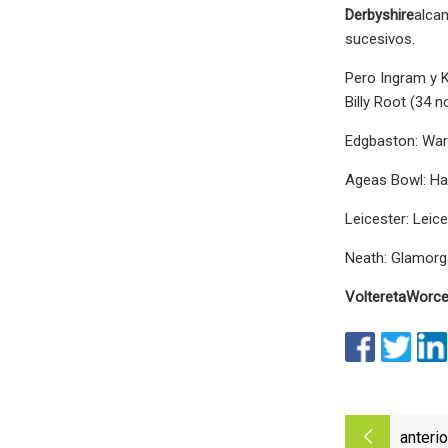
Derbyshire
alca
sucesivos.
Pero Ingram y K
Billy Root (34 n
Edgbaston: War
Ageas Bowl: Ha
Leicester: Leic
Neath: Glamorg
Voltereta
Worce
anterio