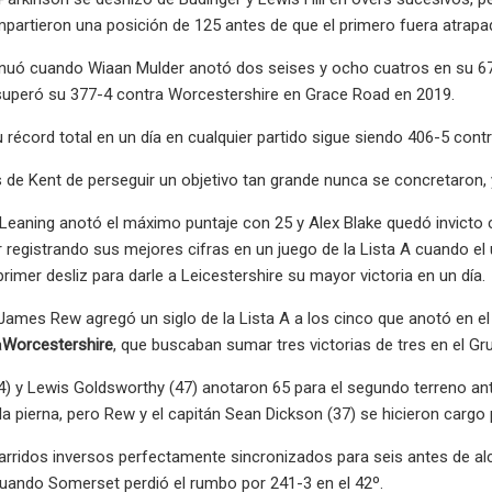
artieron una posición de 125 antes de que el primero fuera atrapa
tinuó cuando Wiaan Mulder anotó dos seises y ocho cuatros en su 6
 superó su 377-4 contra Worcestershire en Grace Road en 2019.
 récord total en un día en cualquier partido sigue siendo 406-5 cont
de Kent de perseguir un objetivo tan grande nunca se concretaron, 
 Leaning anotó el máximo puntaje con 25 y Alex Blake quedó invicto 
 registrando sus mejores cifras en un juego de la Lista A cuando el
imer desliz para darle a Leicestershire su mayor victoria en un día.
 James Rew agregó un siglo de la Lista A a los cinco que anotó en
a
Worcestershire
, que buscaban sumar tres victorias de tres en el Gr
) y Lewis Goldsworthy (47) anotaron 65 para el segundo terreno a
la pierna, pero Rew y el capitán Sean Dickson (37) se hicieron cargo 
rridos inversos perfectamente sincronizados para seis antes de al
uando Somerset perdió el rumbo por 241-3 en el 42º.