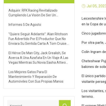
Jul 05, 202
Adquirir: RFK Racing Revitalizado
Cumpliendo La Visión De Ser Un...
Leicestershire 
en la Copa de u
Informes 5 De Agosto
Cinco jugadore
"Quiere Seguir Adelante": Alan Ritchson
Fue Advertido Por El Productor Que No
Por otra parte
Enviara Su Sentida Carta A Tom Cruise
Después De Reemplazarlo Como Jack
Colin Ingram d
Reacher Por Una Razón Específica
El Héroe De Man City, Jack Grealish, Se
Acerca A Una Azafata En Un Viaje A Las
Cheteshwar Puja
Vegas Mientras Su Novia Sasha Attwood
balones de sob
Se Toma Un Descanso En Italia.
Los Mejores Gatos Para El
El único partid
Mantenimiento Y Reparación De
Automóviles Con Sus Propias Manos
visitante perse
Los visitantes,
terreno.
El spinner Matt