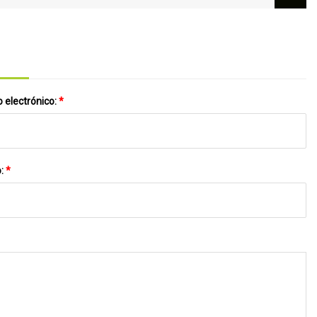
líneas eléctricas de GPA
 electrónico:
*
o:
*