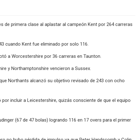
es de primera clase al aplastar al campeón Kent por 264 carreras
3 cuando Kent fue eliminado por solo 116.
otó a Worcestershire por 36 carreras en Taunton.
ire y Northamptonshire vencieron a Sussex.
a que Northants alcanzó su objetivo revisado de 243 con ocho
or incluir a Leicestershire, quizás consciente de que el equipo
udinger (67 de 47 bolas) logrando 116 en 17 overs para el primer
 pero no hubo pérdida de impulso ya que Peter Handscomb y Colin