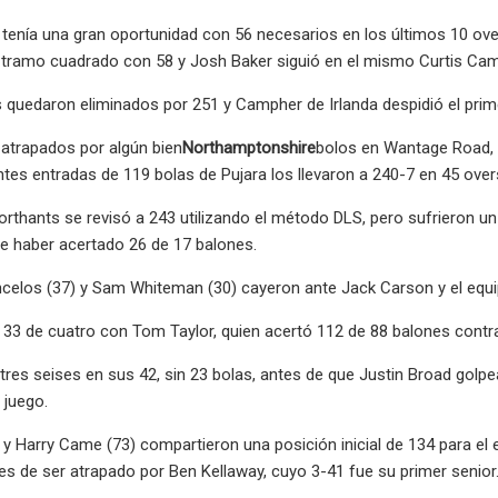
tenía una gran oportunidad con 56 necesarios en los últimos 10 ove
l tramo cuadrado con 58 y Josh Baker siguió en el mismo Curtis Cam
 quedaron eliminados por 251 y Campher de Irlanda despidió el prim
atrapados por algún bien
Northamptonshire
bolos en Wantage Road, 
ntes entradas de 119 bolas de Pujara los llevaron a 240-7 en 45 overs
Northants se revisó a 243 utilizando el método DLS, pero sufrieron u
e haber acertado 26 de 17 balones.
celos (37) y Sam Whiteman (30) cayeron ante Jack Carson y el equi
 33 de cuatro con Tom Taylor, quien acertó 112 de 88 balones contra 
tres seises en sus 42, sin 23 bolas, antes de que Justin Broad golpe
 juego.
 y Harry Came (73) compartieron una posición inicial de 134 para el e
es de ser atrapado por Ben Kellaway, cuyo 3-41 fue su primer senior.