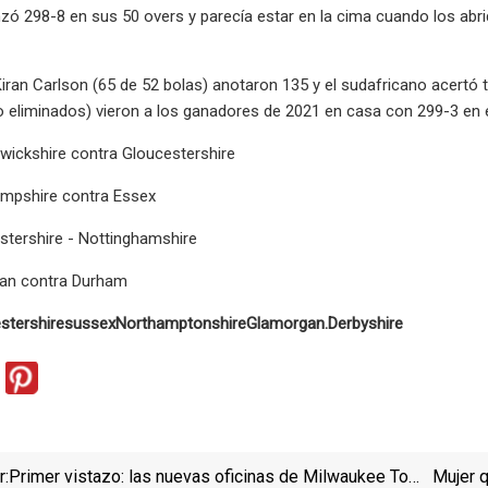
nzó 298-8 en sus 50 overs y parecía estar en la cima cuando los ab
iran Carlson (65 de 52 bolas) anotaron 135 y el sudafricano acertó t
o eliminados) vieron a los ganadores de 2021 en casa con 299-3 en el 
wickshire contra Gloucestershire
mpshire contra Essex
estershire - Nottinghamshire
an contra Durham
stershire
sussex
Northamptonshire
Glamorgan.
Derbyshire
r:
Primer vistazo: las nuevas oficinas de Milwaukee Tool
Mujer qu