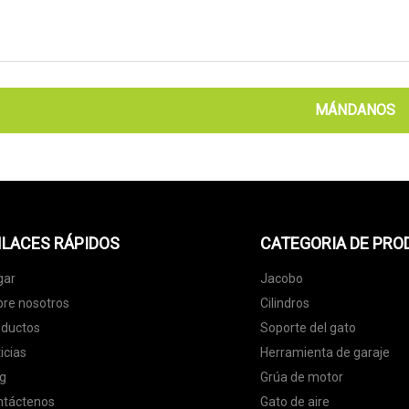
MÁNDANOS
LACES RÁPIDOS
CATEGORIA DE PR
gar
Jacobo
re nosotros
Cilindros
oductos
Soporte del gato
icias
Herramienta de garaje
g
Grúa de motor
ntáctenos
Gato de aire