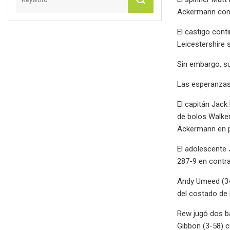
Ackermann comp
El castigo con
Leicestershire
Sin embargo, su
Las esperanzas 
El capitán Jack
de bolos Walker
Ackermann en pr
El adolescente
287-9 en contr
Andy Umeed (34
del costado de 
Rew jugó dos ba
Gibbon (3-58) c