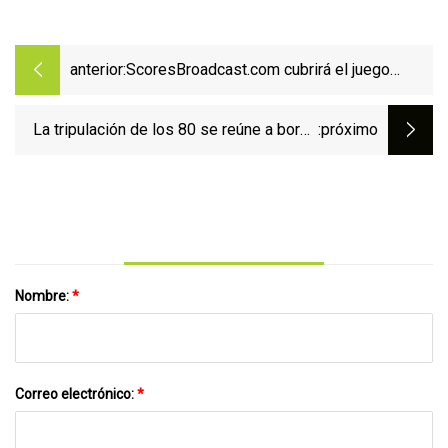
anterior:
ScoresBroadcast.com cubrirá el juego
número 1.500 el 25 de agosto
La tripulación de los 80 se reúne a bordo
:próximo
del Duluth
Nombre:
*
Correo electrónico:
*