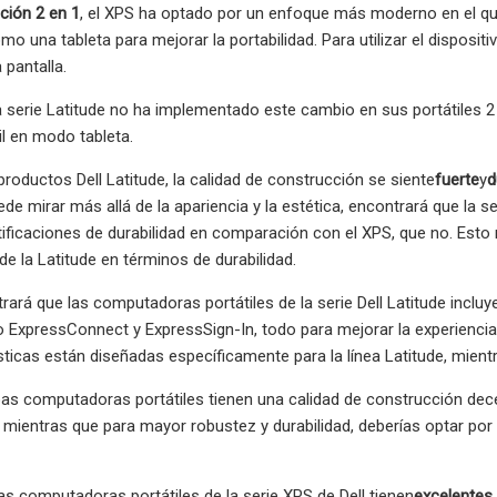
ación 2 en 1
, el XPS ha optado por un enfoque más moderno en el qu
o una tableta para mejorar la portabilidad. Para utilizar el disposit
 pantalla.
a serie Latitude no ha implementado este cambio en sus portátiles 2 en 
til en modo tableta.
productos Dell Latitude, la calidad de construcción se siente
fuerte
y
d
ede mirar más allá de la apariencia y la estética, encontrará que l
ificaciones de durabilidad en comparación con el XPS, que no. Esto 
de la Latitude en términos de durabilidad.
ará que las computadoras portátiles de la serie Dell Latitude incluy
ExpressConnect y ExpressSign-In, todo para mejorar la experiencia l
sticas están diseñadas específicamente para la línea Latitude, mient
as computadoras portátiles tienen una calidad de construcción dec
mientras que para mayor robustez y durabilidad, deberías optar por la
as computadoras portátiles de la serie XPS de Dell tienen
excelentes