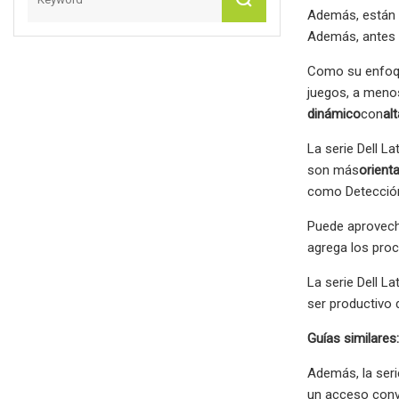
Además, están
Además, antes d
Como su enfoque
juegos, a menos
dinámico
con
al
La serie Dell L
son más
orient
como Detección
Puede aprovecha
agrega los proc
La serie Dell L
ser productivo 
Guías similares:
Además, la seri
un acceso conv