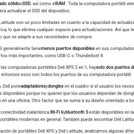
ado sólido
o
SSD
, así como el
RAM
. Toda la computadora portátil vien
iera actualizar el SSD del dispositivo.
 Latitude son un poco limitadas en cuanto a la capacidad de actualiz
rica, lo que elimina cualquier espacio para actualizaciones. Así que
 que se adapte a sus necesidades de compra.
PS generalmente tiene
menos puertos disponibles
en sus computadoras
uertos más importantes, como USB-C o Thunderbolt 4.
 las computadoras portátiles Dell XPS 2 en 1, hay
solo dos puertos d
, entonces esos son todos los puertos de su computadora portátil.
, Dell pone
adaptadores
y
dongles
en el cuadro si el usuario los neces
 disponibles porque no quieren que los usuarios dependan de dongl
 en una oficina. Otro factor que se suma a su diseño orientado a lo
conectividad inalámbrica,
Wi-Fi 6
y
bluetooth 5
están disponibles en la
ortátiles modernas en general. También puede encontrar Dell Latit
ción de portátiles Dell XPS y Dell Latitude, analizamos algunas difere