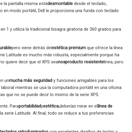
e la pantalla misma está
desmontable
desde el teclado,
ivo en modo portátil, Dell le proporciona una funda con teclado
1 y utiliza la tradicional bisagra giratoria de 360 ​​grados para
urable
pero viene detrás del
estética premium
que ofrece la línea
a serie Latitude es mucho más robusta, especialmente porque ha
no quiere decir que el XPS sea
no
a
producto resistente
línea, pero
en un
mucha más seguridad
y funciones amigables para los
aboral mientras se usa la computadora portátil en una oficina.
ras que no se puede decir lo mismo de la serie XPS.
ente. Para
portabilidad
y
estética,
deberías mirar en el
línea de
 serie Latitude. Al final, todo se reduce a tus preferencias
 teclados retroiluminados
con excelentes diseños de teclas y