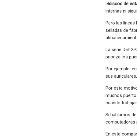
el
discos de est
internas ni siqu
Pero las líneas
selladas de fáb
almacenamiento
La serie Dell X
prioriza los p
Por ejemplo, en
sus auriculares
Por este motivo
muchos puertos
cuando trabajan
Si hablamos de 
computadoras p
En esta compara