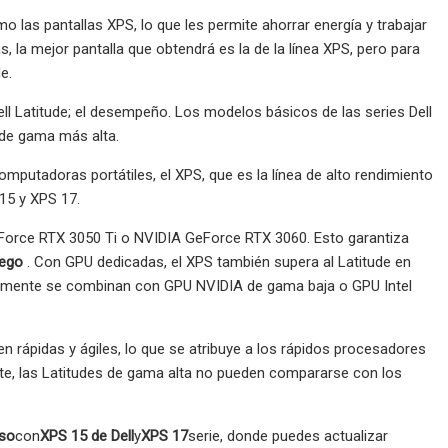
 las pantallas XPS, lo que les permite ahorrar energía y trabajar
, la mejor pantalla que obtendrá es la de la línea XPS, pero para
e.
ll Latitude; el desempeño. Los modelos básicos de las series Dell
 de gama más alta.
omputadoras portátiles, el XPS, que es la línea de alto rendimiento
15 y XPS 17.
Force RTX 3050 Ti o NVIDIA GeForce RTX 3060. Esto garantiza
uego
. Con GPU dedicadas, el XPS también supera al Latitude en
ralmente se combinan con GPU NVIDIA de gama baja o GPU Intel
n rápidas y ágiles, lo que se atribuye a los rápidos procesadores
te, las Latitudes de gama alta no pueden compararse con los
aso
con
XPS 15 de Dell
y
XPS 17
serie, donde puedes actualizar