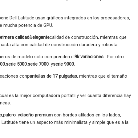
erie Dell Latitude usan gráficos integrados en los procesadores,
ere mucha potencia de GPU.
primera calidad
&
elegante
calidad de construcción, mientras que
sta alta con calidad de construcción duradera y robusta.
números de modelo solo comprenden el
9k variaciones
. Por otro
000
,
serie 5000
,
serie 7000
, y
serie 9000
.
ineaciones con
pantallas de 17 pulgadas
, mientras que el tamaño
ál es la mejor computadora portátil y ver cuánta diferencia hay
íneas.
o
,
pulcro
, y
diseño premium
con bordes afilados en los lados,
e Latitude tiene un aspecto más minimalista y simple que es a la