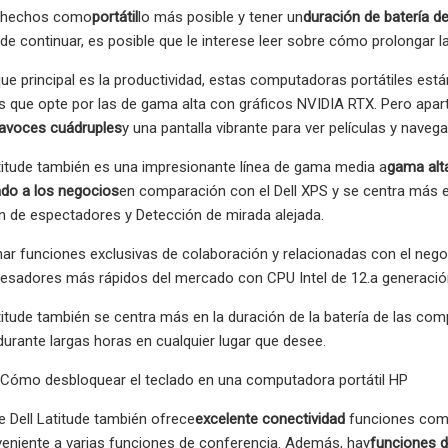
 hechos como
portátil
lo más posible y tener un
duración de batería d
e continuar, es posible que le interese leer sobre cómo prolongar la
 principal es la productividad, estas computadoras portátiles están 
 que opte por las de gama alta con gráficos NVIDIA RTX. Pero apart
tavoces cuádruples
y una pantalla vibrante para ver películas y navegar
atitude también es una impresionante línea de gama media a
gama alt
ado a los negocios
en comparación con el Dell XPS y se centra más e
 de espectadores y Detección de mirada alejada.
r funciones exclusivas de colaboración y relacionadas con el negoci
esadores más rápidos del mercado con CPU Intel de 12.a generación
atitude también se centra más en la duración de la batería de las com
durante largas horas en cualquier lugar que desee.
Cómo desbloquear el teclado en una computadora portátil HP
e Dell Latitude también ofrece
excelente conectividad
funciones como
eniente a varias funciones de conferencia. Además, hay
funciones d