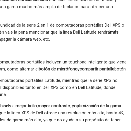
le una gama mucho más amplia de teclados para ofrecer una
undidad de la serie 2 en 1 de computadoras portátiles Dell XPS o
én vale la pena mencionar que la línea Dell Latitude tendrá
más
apagar la cámara web, etc.
omputadoras portátiles incluyen un touchpad inteligente que viene
om, como alternar el
botón de micrófono
y
compartir pantalla
botón.
mputadoras portátiles Latitude, mientras que la serie XPS no
es disponibles tanto en Dell XPS como en Dell Latitude, donde
ana.
 bisel
y el
mejor brillo
,
mayor contraste
, y
optimización de la gama
ue la línea XPS de Dell ofrece una resolución más alta, hasta 4K,
les de gama más alta, ya que no ayuda a su propósito de tener