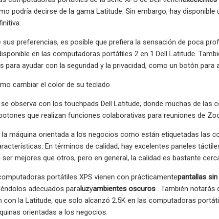
smo podría decirse de la gama Latitude. Sin embargo, hay disponib
nitiva.
sus preferencias, es posible que prefiera la sensación de poca prof
disponible en las computadoras portátiles 2 en 1 Dell Latitude. Tambi
es para ayudar con la seguridad y la privacidad, como un botón para 
mo cambiar el color de su teclado
 se observa con los touchpads Dell Latitude, donde muchas de las c
botones que realizan funciones colaborativas para reuniones de Zo
la máquina orientada a los negocios como están etiquetadas las co
aracterísticas. En términos de calidad, hay excelentes paneles táctil
ser mejores que otros, pero en general, la calidad es bastante cerc
 computadoras portátiles XPS vienen con prácticamente
pantallas sin
ciéndolos adecuados para
luz
y
ambientes oscuros
. También notarás q
con la Latitude, que solo alcanzó 2.5K en las computadoras portáti
quinas orientadas a los negocios.