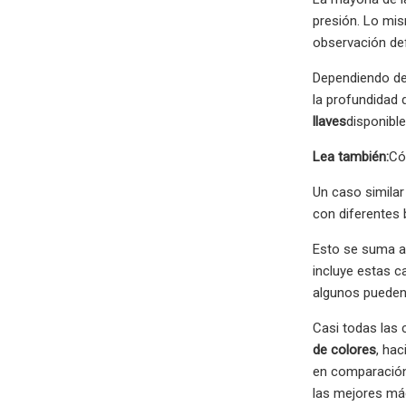
presión. Lo mi
observación defi
Dependiendo de 
la profundidad 
llaves
disponibl
Lea también:
Có
Un caso similar
con diferentes 
Esto se suma a 
incluye estas c
algunos pueden 
Casi todas las
de colores
, ha
en comparación 
las mejores má