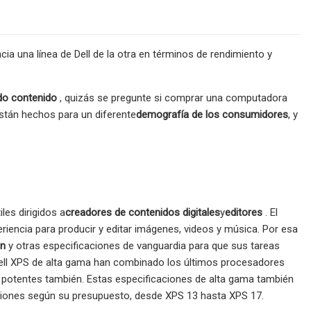
cia una línea de Dell de la otra en términos de rendimiento y
do contenido
, quizás se pregunte si comprar una computadora
stán hechos para un diferente
demografía de los consumidores
, y
iles dirigidos a
creadores de contenidos digitales
y
editores
. El
eriencia para producir y editar imágenes, videos y música. Por esa
ón
y otras especificaciones de vanguardia para que sus tareas
ell XPS de alta gama han combinado los últimos procesadores
 potentes también. Estas especificaciones de alta gama también
uraciones según su presupuesto, desde XPS 13 hasta XPS 17.