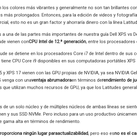
los colores más vibrantes y generalmente no son tan brillantes como
s más prolongados. Entonces, para la edición de videos y fotografías
cial, esto no es un gran factor y ahorraría dinero con la línea Latitud
a una de las partes más importantes de nuestra guía Dell XPS vs De
tude vienen con
CPU Intel de 12.ª generación
, entre los procesadores
titude se detiene en los procesadores Core i7 de Intel dentro de sus c
n tiene CPU Core i9 disponibles en sus computadoras portátiles XPS 
 y XPS 17 vienen con las GPU propias de NVIDIA, ya sea NVIDIA Ge
S venga con una
ventaja abrumadora
en términos de
rendimiento de j
es que utilizan muchos recursos de GPU, ya que los Latitudes gene
 de un solo núcleo y de múltiples núcleos de ambas líneas se siente
enen y sus SSD NVMe. Pero incluso para un uso productivo únicamen
 gama alta en términos de rendimiento.
roporciona ningún lugar para
actualizabilidad
, pero eso es
no es el c