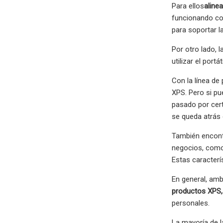
Para ellos
aline
funcionando com
para soportar la
Por otro lado, l
utilizar el portá
Con la línea de 
XPS. Pero si pu
pasado por cert
se queda atrás 
También encontr
negocios, como 
Estas caracterí
En general, amb
productos XPS,
personales.
La mayoría de l