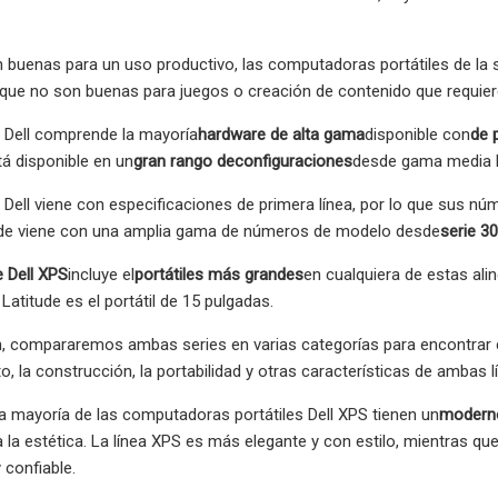
n buenas para un uso productivo, las computadoras portátiles de la s
a que no son buenas para juegos o creación de contenido que requi
 Dell comprende la mayoría
hardware de alta gama
disponible con
de 
tá disponible en un
gran rango de
configuraciones
desde gama media ha
 Dell viene con especificaciones de primera línea, por lo que sus 
itude viene con una amplia gama de números de modelo desde
serie 3
e Dell XPS
incluye el
portátiles más grandes
en cualquiera de estas al
Latitude es el portátil de 15 pulgadas.
, compararemos ambas series en varias categorías para encontrar cu
o, la construcción, la portabilidad y otras características de ambas l
a mayoría de las computadoras portátiles Dell XPS tienen un
modern
 la estética. La línea XPS es más elegante y con estilo, mientras qu
 confiable.