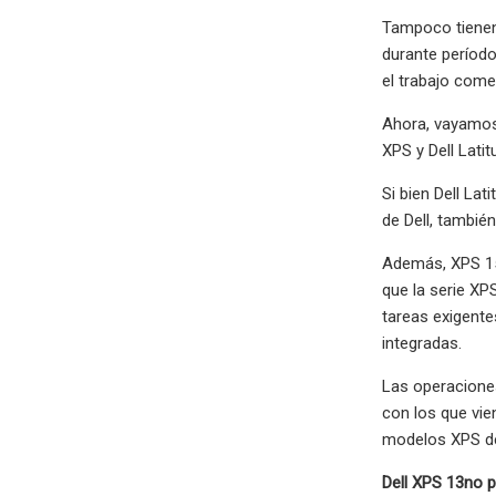
Tampoco tienen 
durante período
el trabajo comer
Ahora, vayamos 
XPS y Dell Lati
Si bien Dell La
de Dell, tambié
Además, XPS 15
que la serie XP
tareas exigent
integradas.
Las operaciones
con los que vi
modelos XPS de
Dell XPS 13
no p