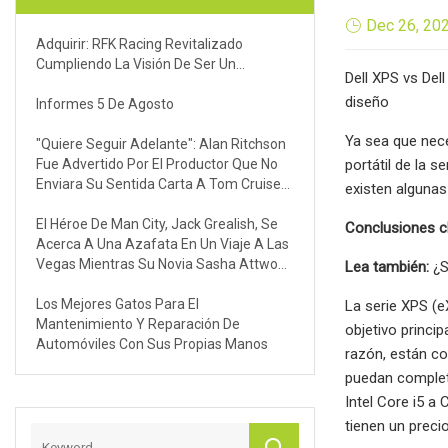
Dec 26, 20
Adquirir: RFK Racing Revitalizado
Cumpliendo La Visión De Ser Un...
Dell XPS vs Del
diseño
Informes 5 De Agosto
Ya sea que nece
"Quiere Seguir Adelante": Alan Ritchson
Fue Advertido Por El Productor Que No
portátil de la s
Enviara Su Sentida Carta A Tom Cruise
existen algunas
Después De Reemplazarlo Como Jack
Reacher Por Una Razón Específica
El Héroe De Man City, Jack Grealish, Se
Conclusiones c
Acerca A Una Azafata En Un Viaje A Las
Vegas Mientras Su Novia Sasha Attwood
Lea también:
¿S
Se Toma Un Descanso En Italia.
Los Mejores Gatos Para El
La serie XPS (
Mantenimiento Y Reparación De
objetivo princi
Automóviles Con Sus Propias Manos
razón, están co
puedan complet
Intel Core i5 a 
tienen un preci