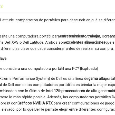
23
l Latitude: comparación de portátiles para descubrir en qué se diferen
site una computadora portátil para
entretenimiento
,
trabajar
, o
crean
erie Dell XPS o Dell Latitude. Ambos son
excelentes alineaciones
que e
 diferencias clave que debe considerar antes de realizar su compra.
lave
e considera una computadora portátil una PC? [Explicado]
eXtreme Performance System) de Dell es una línea de
gama alta
portát
pal de Dell con estas computadoras portátiles es brindar la mejor exp
mbinados con lo último de Intel.
12
th
procesadores de alta generaci
arse lo más rápido posible. Además, las computadoras portátiles D
Core i9 con
Gráficos NVIDIA RTX
para crear configuraciones de juego
o elevado, por lo que Dell le permite elegir entre diferentes config