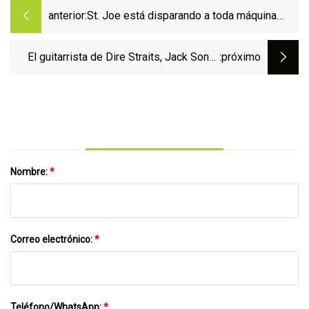
anterior:
St. Joe está disparando a toda máquina
(NYSE:JOE)
El guitarrista de Dire Straits, Jack Sonni,
:próximo
muere a los 68 años después de
"problemas de salud"
Nombre:
*
Correo electrónico:
*
Teléfono/WhatsApp:
*